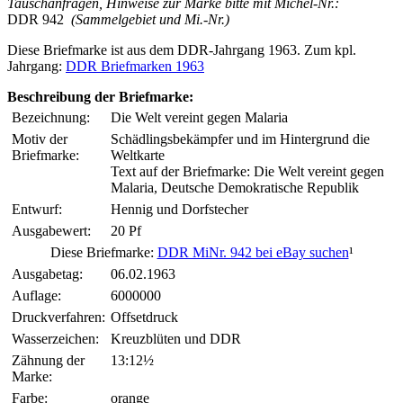
Tauschanfragen, Hinweise zur Marke bitte mit Michel-Nr.:
DDR 942
(Sammelgebiet und Mi.-Nr.)
Diese Briefmarke ist aus dem DDR-Jahrgang 1963. Zum kpl.
Jahrgang:
DDR Briefmarken 1963
Beschreibung der Briefmarke:
Bezeichnung:
Die Welt vereint gegen Malaria
Motiv der
Schädlingsbekämpfer und im Hintergrund die
Briefmarke:
Weltkarte
Text auf der Briefmarke: Die Welt vereint gegen
Malaria, Deutsche Demokratische Republik
Entwurf:
Hennig und Dorfstecher
Ausgabewert:
20 Pf
Diese Briefmarke:
DDR MiNr. 942 bei eBay suchen
¹
Ausgabetag:
06.02.1963
Auflage:
6000000
Druckverfahren:
Offsetdruck
Wasserzeichen:
Kreuzblüten und DDR
Zähnung der
13:12½
Marke:
Farbe:
orange