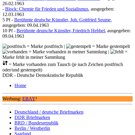
26.02.1963
-
Block: Chemie für Frieden und Sozialismus
, ausgegeben:
12.03.1963
5 Pf -
Berühmte deutsche Künstler, Joh. Gottfried Seume
,
ausgegeben: 09.04.1963
10 Pf -
Berühmte deutsche Künstler, Friedrich Hebbel
, ausgegeben:
09.04.1963
= Marke postfrisch |
= Marke gestempelt
= Marke vorhanden in meiner Sammlung |
=
Marke fehlt in meiner Sammlung
= Marke vorhanden zum Tausch (je nach Zeichen postfrisch
oder/und gestempelt)
DDR - Deutsche Demokratische Republik
Home
Werbung:
EBAY
¹
Deutschland / deutsche Briefmarken
DDR Briefmarken
BRD / Bundesrepublik
Berlin / Westberlin
Saarland