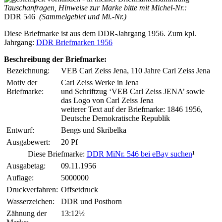
Tauschanfragen, Hinweise zur Marke bitte mit Michel-Nr.:
DDR 546
(Sammelgebiet und Mi.-Nr.)
Diese Briefmarke ist aus dem DDR-Jahrgang 1956. Zum kpl.
Jahrgang:
DDR Briefmarken 1956
Beschreibung der Briefmarke:
Bezeichnung:
VEB Carl Zeiss Jena, 110 Jahre Carl Zeiss Jena
Motiv der
Carl Zeiss Werke in Jena
Briefmarke:
und Schriftzug ‘VEB Carl Zeiss JENA’ sowie
das Logo von Carl Zeiss Jena
weiterer Text auf der Briefmarke: 1846 1956,
Deutsche Demokratische Republik
Entwurf:
Bengs und Skribelka
Ausgabewert:
20 Pf
Diese Briefmarke:
DDR MiNr. 546 bei eBay suchen
¹
Ausgabetag:
09.11.1956
Auflage:
5000000
Druckverfahren:
Offsetdruck
Wasserzeichen:
DDR und Posthorn
Zähnung der
13:12½