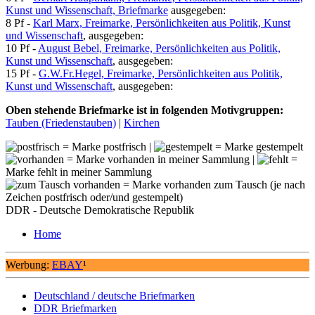
Kunst und Wissenschaft, Briefmarke
ausgegeben:
8 Pf -
Karl Marx, Freimarke, Persönlichkeiten aus Politik, Kunst
und Wissenschaft
, ausgegeben:
10 Pf -
August Bebel, Freimarke, Persönlichkeiten aus Politik,
Kunst und Wissenschaft
, ausgegeben:
15 Pf -
G.W.Fr.Hegel, Freimarke, Persönlichkeiten aus Politik,
Kunst und Wissenschaft
, ausgegeben:
Oben stehende Briefmarke ist in folgenden Motivgruppen:
Tauben (Friedenstauben)
|
Kirchen
= Marke postfrisch |
= Marke gestempelt
= Marke vorhanden in meiner Sammlung |
=
Marke fehlt in meiner Sammlung
= Marke vorhanden zum Tausch (je nach
Zeichen postfrisch oder/und gestempelt)
DDR - Deutsche Demokratische Republik
Home
Werbung:
EBAY
¹
Deutschland / deutsche Briefmarken
DDR Briefmarken