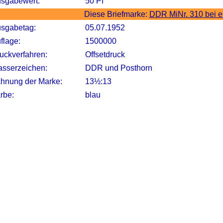
sgabewert:
50 Pf
Diese Briefmarke:
DDR MiNr. 310 bei 
sgabetag:
05.07.1952
flage:
1500000
uckverfahren:
Offsetdruck
sserzeichen:
DDR und Posthorn
hnung der Marke:
13½:13
rbe:
blau