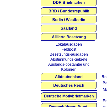
DDR Briefmarken
BRD / Bundesrepublik
Berlin / Westberlin
Saarland
Alliierte Besetzung
Lokalausgaben
Feldpost
Besetzungs-ausgaben
Abstimmungs-gebiete
Auslands-postämter und
Kolonien
Altdeutschland
Be
Be
Deutsches Reich
Mo
Deutsche Motivbriefmarken
En
Postgebühren: Bund,