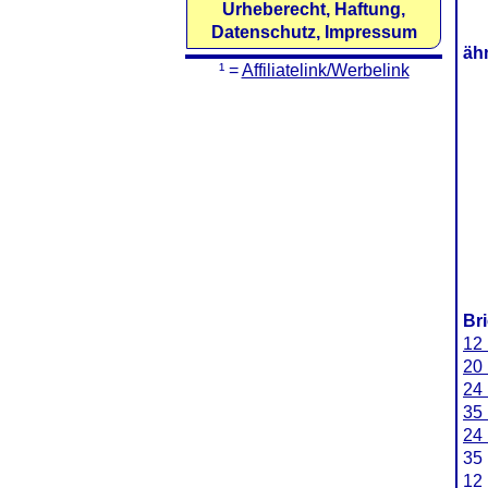
Urheberecht, Haftung,
Datenschutz, Impressum
äh
¹ =
Affiliatelink/Werbelink
Br
12 
20 
24 
35 
24 
35 
12 