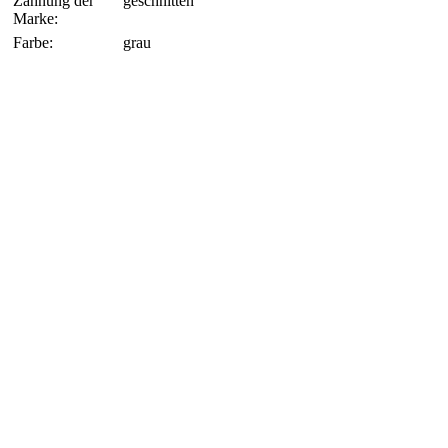
Zähnung der
geschnitten
Marke:
Farbe:
grau