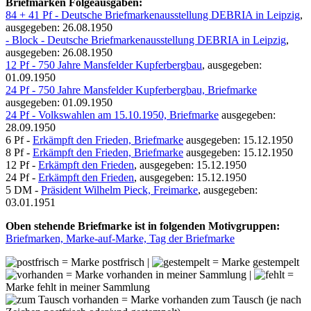
Briefmarken Folgeausgaben:
84 + 41 Pf - Deutsche Briefmarkenausstellung DEBRIA in Leipzig
,
ausgegeben: 26.08.1950
- Block - Deutsche Briefmarkenausstellung DEBRIA in Leipzig
,
ausgegeben: 26.08.1950
12 Pf - 750 Jahre Mansfelder Kupferbergbau
, ausgegeben:
01.09.1950
24 Pf - 750 Jahre Mansfelder Kupferbergbau, Briefmarke
ausgegeben: 01.09.1950
24 Pf - Volkswahlen am 15.10.1950, Briefmarke
ausgegeben:
28.09.1950
6 Pf -
Erkämpft den Frieden, Briefmarke
ausgegeben: 15.12.1950
8 Pf -
Erkämpft den Frieden, Briefmarke
ausgegeben: 15.12.1950
12 Pf -
Erkämpft den Frieden
, ausgegeben: 15.12.1950
24 Pf -
Erkämpft den Frieden
, ausgegeben: 15.12.1950
5 DM -
Präsident Wilhelm Pieck, Freimarke
, ausgegeben:
03.01.1951
Oben stehende Briefmarke ist in folgenden Motivgruppen:
Briefmarken, Marke-auf-Marke, Tag der Briefmarke
= Marke postfrisch |
= Marke gestempelt
= Marke vorhanden in meiner Sammlung |
=
Marke fehlt in meiner Sammlung
= Marke vorhanden zum Tausch (je nach