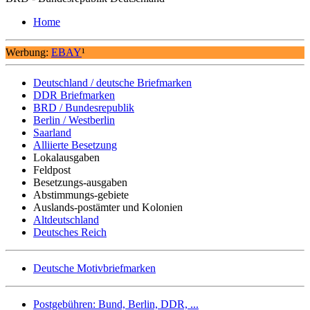
Home
Werbung:
EBAY
¹
Deutschland / deutsche Briefmarken
DDR Briefmarken
BRD / Bundesrepublik
Berlin / Westberlin
Saarland
Alliierte Besetzung
Lokalausgaben
Feldpost
Besetzungs-ausgaben
Abstimmungs-gebiete
Auslands-postämter und Kolonien
Altdeutschland
Deutsches Reich
Deutsche Motivbriefmarken
Postgebühren: Bund, Berlin, DDR, ...