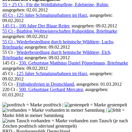
55 + 25 Ct - Für die Wohlfahrtspflege, Edelsteine, Rubin
,
ausgegeben: 02.01.2012
45 Ct - 125 Jahre Schmalspurbahnen im Harz
, ausgegeben:
09.02.2012
145 Ct - 100 Jahre Der Blaue Reiter
, ausgegeben: 09.02.2012
55 Ct - Biathlon Weltmeisterschaften Ruhpolding, Briefmarke
ausgegeben: 09.02.2012
55 Ct - Wiederbesiedlung durch heimische Wildtiere, Luchs,
Briefmarke
ausgegeben: 09.02.2012
55 Ct -
Wiederbesiedlung durch heimische Wildtiere, Elch,
Briefmarke
ausgegeben: 09.02.2012
145 Ct -
350. Geburtstag Matthäus Daniel Pöppelmann, Briefmarke
ausgegeben: 09.02.2012
45 Ct -
125 Jahre Schmalspurbahnen im Harz
, ausgegeben:
09.02.2012
55 Ct -
Frühjahrsferien in Deutschland
, ausgegeben: 01.03.2012
220 Ct -
500. Geburtstag Gerhard Mercator
, ausgegeben:
01.03.2012
= Marke postfrisch |
= Marke gestempelt
= Marke vorhanden in meiner Sammlung |
=
Marke fehlt in meiner Sammlung
= Marke vorhanden zum Tausch (je nach
Zeichen postfrisch oder/und gestempelt)
BRD - Bundesrepublik Deutschland