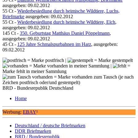
ausgegeben: 09.02.2012
55 Ct -
Wiederbesiedlung durch heimische Wildtiere, Luchs,
Briefmarke
ausgegeben: 09.02.2012
55 Ct -
Wiederbesiedlung durch heimische Wildtiere, Elch
,
ausgegeben: 09.02.2012
145 Ct -
350. Geburtstag Matthäus Daniel Pöppelmann
,
ausgegeben: 09.02.2012
45 Ct -
125 Jahre Schmalspurbahnen im Harz
, ausgegeben:
09.02.2012
= Marke postfrisch |
= Marke gestempelt
= Marke vorhanden in meiner Sammlung |
=
Marke fehlt in meiner Sammlung
= Marke vorhanden zum Tausch (je nach
Zeichen postfrisch oder/und gestempelt)
BRD - Bundesrepublik Deutschland
Home
Werbung:
EBAY
¹
Deutschland / deutsche Briefmarken
DDR Briefmarken
BRD / Bundesrepublik