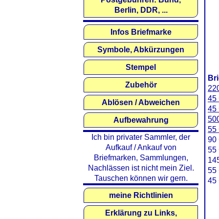
Berlin, DDR, ...
Infos Briefmarke
Symbole, Abkürzungen
Stempel
Br
Zubehör
220
45 
Ablösen / Abweichen
45
500
Aufbewahrung
55 
Ich bin privater Sammler, der
90 
Aufkauf / Ankauf von
55 
Briefmarken, Sammlungen,
145
Nachlässen ist nicht mein Ziel.
55 
Tauschen können wir gern.
45 
meine Richtlinien
Erklärung zu Links,