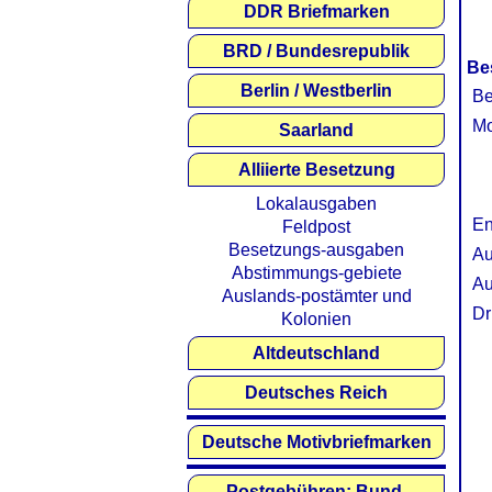
DDR Briefmarken
BRD / Bundesrepublik
Be
Berlin / Westberlin
Be
Mo
Saarland
Alliierte Besetzung
Lokalausgaben
En
Feldpost
Besetzungs-ausgaben
Au
Abstimmungs-gebiete
Au
Auslands-postämter und
Dr
Kolonien
Altdeutschland
Deutsches Reich
Deutsche Motivbriefmarken
Postgebühren: Bund,