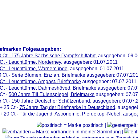
iefmarken Folgeausgaben:
 Ct - 175 Jahre Sächsische Dampfschiffahrt
, ausgegeben: 09.0
Ct - Leuchttürme, Norderney
, ausgegeben: 01.07.2011
 Ct - Leuchttürme, Warnemünde
, ausgegeben: 01.07.2011
 Ct - Serie Blumen, Enzian, Briefmarke
ausgegeben: 07.07.20
Ct - Leuchttürme, Arngast, Briefmarke
ausgegeben: 07.07.2011
Ct -
Leuchttürme, Dahmeshöved, Briefmarke
ausgegeben: 07.0
Ct -
500 Jahre Till Eulenspiegel, Briefmarke
ausgegeben: 07.07
 Ct -
150 Jahre Deutscher Schützenbund
, ausgegeben: 07.07.
+ 25 Ct -
75 Jahre Tag der Briefmarke in Deutschland
, ausgege
+ 20 Ct -
Für die Jugend, Astronomie, Pferdekopf-Nebel
, ausge
= Marke postfrisch |
= Marke vorhanden in meiner Sammlung |