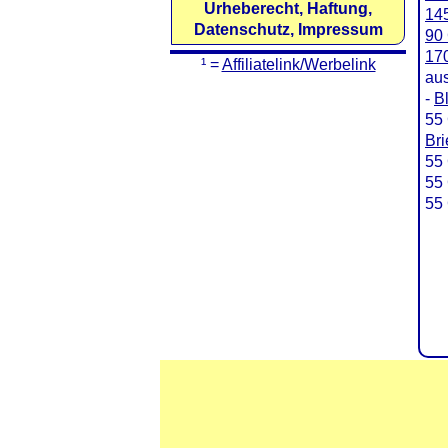
Urheberecht, Haftung,
145
Datenschutz, Impressum
90 
170
¹ =
Affiliatelink/Werbelink
au
-
B
55 
Br
55 
55 
55 