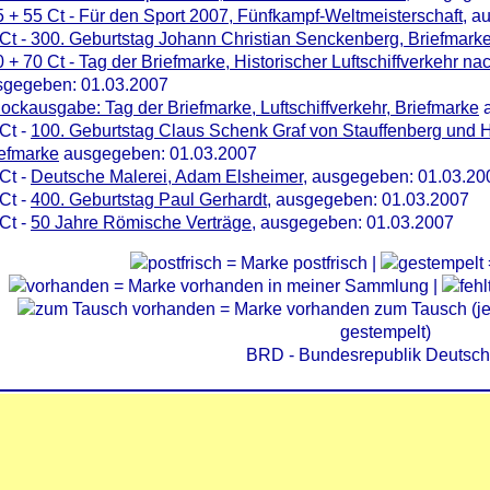
 + 55 Ct - Für den Sport 2007, Fünfkampf-Weltmeisterschaft
, a
Ct - 300. Geburtstag Johann Christian Senckenberg, Briefmark
 + 70 Ct - Tag der Briefmarke, Historischer Luftschiffverkehr n
sgegeben: 01.03.2007
lockausgabe: Tag der Briefmarke, Luftschiffverkehr, Briefmarke
a
Ct -
100. Geburtstag Claus Schenk Graf von Stauffenberg und 
iefmarke
ausgegeben: 01.03.2007
Ct -
Deutsche Malerei, Adam Elsheimer
, ausgegeben: 01.03.20
Ct -
400. Geburtstag Paul Gerhardt
, ausgegeben: 01.03.2007
Ct -
50 Jahre Römische Verträge
, ausgegeben: 01.03.2007
= Marke postfrisch |
= Marke vorhanden in meiner Sammlung |
= Marke vorhanden zum Tausch (je 
gestempelt)
BRD - Bundesrepublik Deutsch