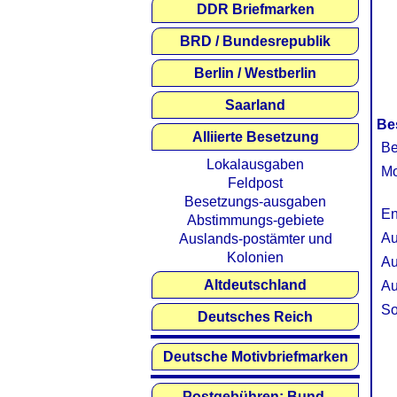
DDR Briefmarken
BRD / Bundesrepublik
Berlin / Westberlin
Saarland
Be
Alliierte Besetzung
Be
Lokalausgaben
Mo
Feldpost
Besetzungs-ausgaben
En
Abstimmungs-gebiete
Au
Auslands-postämter und
Kolonien
Au
Altdeutschland
Au
So
Deutsches Reich
Deutsche Motivbriefmarken
Postgebühren: Bund,