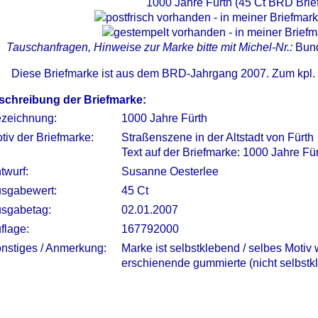
1000 Jahre Fürth (45 Ct BRD Brie
Tauschanfragen, Hinweise zur Marke bitte mit Michel-Nr.:
Bun
Diese Briefmarke ist aus dem BRD-Jahrgang 2007. Zum kpl.
schreibung der Briefmarke:
zeichnung:
1000 Jahre Fürth
tiv der Briefmarke:
Straßenszene in der Altstadt von Fürth
Text auf der Briefmarke: 1000 Jahre Fü
twurf:
Susanne Oesterlee
sgabewert:
45 Ct
sgabetag:
02.01.2007
flage:
167792000
nstiges / Anmerkung:
Marke ist selbstklebend / selbes Motiv
erschienende gummierte (nicht selbst