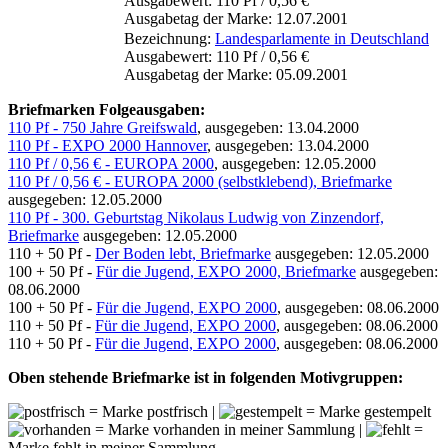
Ausgabewert: 110 Pf / 0,56 €
Ausgabetag der Marke: 12.07.2001
Bezeichnung:
Landesparlamente in Deutschland
Ausgabewert: 110 Pf / 0,56 €
Ausgabetag der Marke: 05.09.2001
Briefmarken Folgeausgaben:
110 Pf - 750 Jahre Greifswald
, ausgegeben: 13.04.2000
110 Pf - EXPO 2000 Hannover
, ausgegeben: 13.04.2000
110 Pf / 0,56 € - EUROPA 2000
, ausgegeben: 12.05.2000
110 Pf / 0,56 € - EUROPA 2000 (selbstklebend), Briefmarke
ausgegeben: 12.05.2000
110 Pf - 300. Geburtstag Nikolaus Ludwig von Zinzendorf,
Briefmarke
ausgegeben: 12.05.2000
110 + 50 Pf -
Der Boden lebt, Briefmarke
ausgegeben: 12.05.2000
100 + 50 Pf -
Für die Jugend, EXPO 2000, Briefmarke
ausgegeben:
08.06.2000
100 + 50 Pf -
Für die Jugend, EXPO 2000
, ausgegeben: 08.06.2000
110 + 50 Pf -
Für die Jugend, EXPO 2000
, ausgegeben: 08.06.2000
110 + 50 Pf -
Für die Jugend, EXPO 2000
, ausgegeben: 08.06.2000
Oben stehende Briefmarke ist in folgenden Motivgruppen:
= Marke postfrisch |
= Marke gestempelt
= Marke vorhanden in meiner Sammlung |
=
Marke fehlt in meiner Sammlung