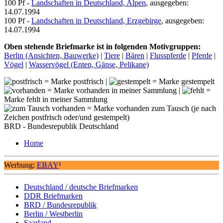
100 Pf -
Landschaften in Deutschland, Alpen
, ausgegeben:
14.07.1994
100 Pf -
Landschaften in Deutschland, Erzgebirge
, ausgegeben:
14.07.1994
Oben stehende Briefmarke ist in folgenden Motivgruppen:
Berlin (Ansichten, Bauwerke)
|
Tiere
|
Bären
|
Flusspferde
|
Pferde
|
Vögel
|
Wasservögel (Enten, Gänse, Pelikane)
= Marke postfrisch |
= Marke gestempelt
= Marke vorhanden in meiner Sammlung |
=
Marke fehlt in meiner Sammlung
= Marke vorhanden zum Tausch (je nach
Zeichen postfrisch oder/und gestempelt)
BRD - Bundesrepublik Deutschland
Home
Werbung:
EBAY
¹
Deutschland / deutsche Briefmarken
DDR Briefmarken
BRD / Bundesrepublik
Berlin / Westberlin
Saarland