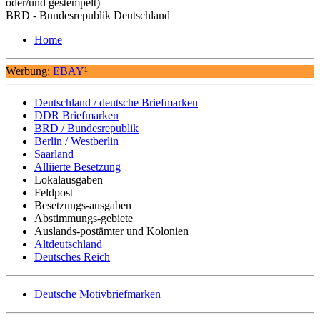
oder/und gestempelt)
BRD - Bundesrepublik Deutschland
Home
Werbung:
EBAY
¹
Deutschland / deutsche Briefmarken
DDR Briefmarken
BRD / Bundesrepublik
Berlin / Westberlin
Saarland
Alliierte Besetzung
Lokalausgaben
Feldpost
Besetzungs-ausgaben
Abstimmungs-gebiete
Auslands-postämter und Kolonien
Altdeutschland
Deutsches Reich
Deutsche Motivbriefmarken