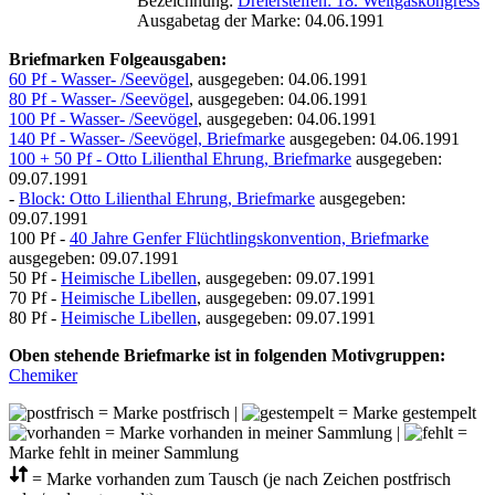
Bezeichnung:
Dreiersteifen: 18. Weltgaskongress
Ausgabetag der Marke: 04.06.1991
Briefmarken Folgeausgaben:
60 Pf - Wasser- /Seevögel
, ausgegeben: 04.06.1991
80 Pf - Wasser- /Seevögel
, ausgegeben: 04.06.1991
100 Pf - Wasser- /Seevögel
, ausgegeben: 04.06.1991
140 Pf - Wasser- /Seevögel, Briefmarke
ausgegeben: 04.06.1991
100 + 50 Pf - Otto Lilienthal Ehrung, Briefmarke
ausgegeben:
09.07.1991
-
Block: Otto Lilienthal Ehrung, Briefmarke
ausgegeben:
09.07.1991
100 Pf -
40 Jahre Genfer Flüchtlingskonvention, Briefmarke
ausgegeben: 09.07.1991
50 Pf -
Heimische Libellen
, ausgegeben: 09.07.1991
70 Pf -
Heimische Libellen
, ausgegeben: 09.07.1991
80 Pf -
Heimische Libellen
, ausgegeben: 09.07.1991
Oben stehende Briefmarke ist in folgenden Motivgruppen:
Chemiker
= Marke postfrisch |
= Marke gestempelt
= Marke vorhanden in meiner Sammlung |
=
Marke fehlt in meiner Sammlung
= Marke vorhanden zum Tausch (je nach Zeichen postfrisch