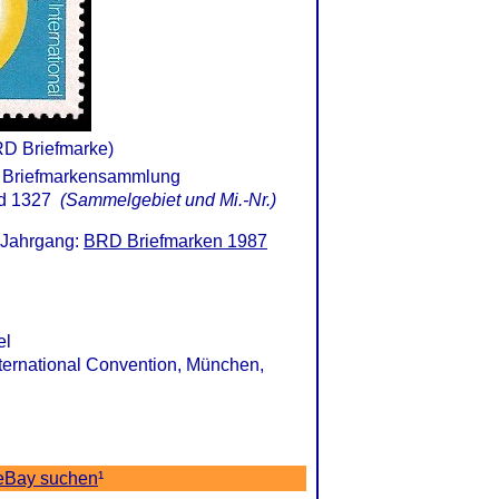
RD Briefmarke)
d 1327
(Sammelgebiet und Mi.-Nr.)
 Jahrgang:
BRD Briefmarken 1987
el
nternational Convention, München,
 eBay suchen
¹