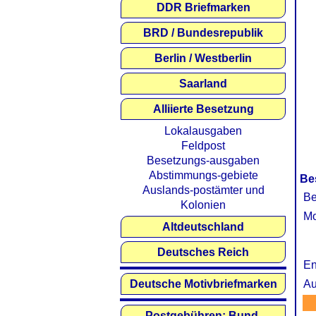
DDR Briefmarken
BRD / Bundesrepublik
Berlin / Westberlin
Saarland
Alliierte Besetzung
Lokalausgaben
Feldpost
Besetzungs-ausgaben
Abstimmungs-gebiete
Be
Auslands-postämter und
Be
Kolonien
Mo
Altdeutschland
Deutsches Reich
En
Deutsche Motivbriefmarken
Au
Postgebühren: Bund,