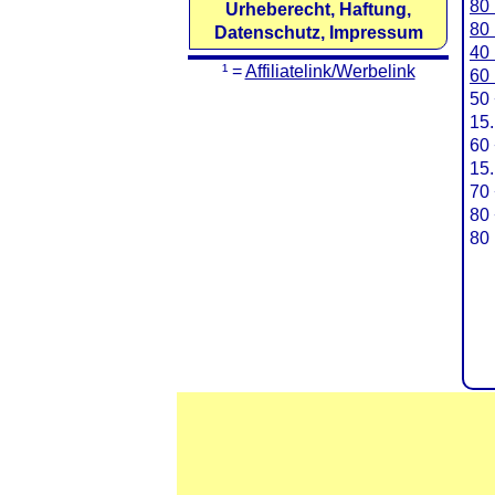
80 
Urheberecht, Haftung,
80 
Datenschutz, Impressum
40 
¹ =
Affiliatelink/Werbelink
60 
50 
15
60 
15
70 
80 
80 