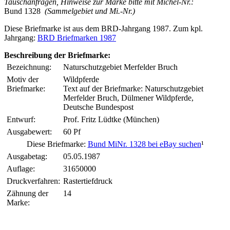
Tauschanfragen, Hinweise zur Marke bitte mit Michel-Nr.:
Bund 1328
(Sammelgebiet und Mi.-Nr.)
Diese Briefmarke ist aus dem BRD-Jahrgang 1987. Zum kpl.
Jahrgang:
BRD Briefmarken 1987
Beschreibung der Briefmarke:
Bezeichnung:
Naturschutzgebiet Merfelder Bruch
Motiv der
Wildpferde
Briefmarke:
Text auf der Briefmarke: Naturschutzgebiet
Merfelder Bruch, Dülmener Wildpferde,
Deutsche Bundespost
Entwurf:
Prof. Fritz Lüdtke (München)
Ausgabewert:
60 Pf
Diese Briefmarke:
Bund MiNr. 1328 bei eBay suchen
¹
Ausgabetag:
05.05.1987
Auflage:
31650000
Druckverfahren:
Rastertiefdruck
Zähnung der
14
Marke: