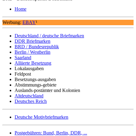
Home
Werbung:
EBAY
¹
Deutschland / deutsche Briefmarken
DDR Briefmarken
BRD / Bundesrepublik
Berlin / Westberlin
Saarland
Alliierte Besetzung
Lokalausgaben
Feldpost
Besetzungs-ausgaben
Abstimmungs-gebiete
Auslands-postämter und Kolonien
Altdeutschland
Deutsches Reich
Deutsche Motivbriefmarken
Postgebühren: Bund, Berlin, DDR, ...