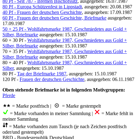
80 Pf - Seit 787 - Bremen Bischofssitz
, ausgegeben: 16.07.1987
80 Pf - Europa Schützenfest in Lippstadt
, ausgegeben: 20.08.1987
40 Pf - Frauen der deutschen Geschichte
, ausgegeben: 17.09.1987
60 Pf - Frauen der deutschen Geschichte, Briefmarke
ausgegeben:
17.09.1987
50 + 25 Pf - Wohlfahrtsmarke 1987, Geschmiedetes aus Gold +
Silber, Briefmarke
ausgegeben: 15.10.1987
60 + 30 Pf -
Wohlfahrtsmarke 1987, Geschmiedetes aus Gold +
Silber, Briefmarke
ausgegeben: 15.10.1987
70 + 35 Pf -
Wohlfahrtsmarke 1987, Geschmiedetes aus Gold +
Silber, Briefmarke
ausgegeben: 15.10.1987
80 + 40 Pf -
Wohlfahrtsmarke 1987, Geschmiedetes aus Gold +
Silber
, ausgegeben: 15.10.1987
80 Pf -
Tag der Briefmarke 1987
, ausgegeben: 15.10.1987
120 Pf -
Frauen der deutschen Geschichte
, ausgegeben: 06.11.1987
Oben stehende Briefmarke ist in folgenden Motivgruppen:
Pferde
= Marke postfrisch |
= Marke gestempelt
= Marke vorhanden in meiner Sammlung |
= Marke fehlt in
meiner Sammlung
= Marke vorhanden zum Tausch (je nach Zeichen postfrisch
oder/und gestempelt)
BRD - Bundesrepublik Deutschland