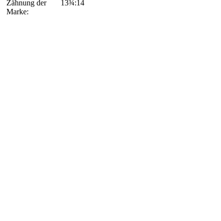
Zähnung der
13¾:14
Marke: