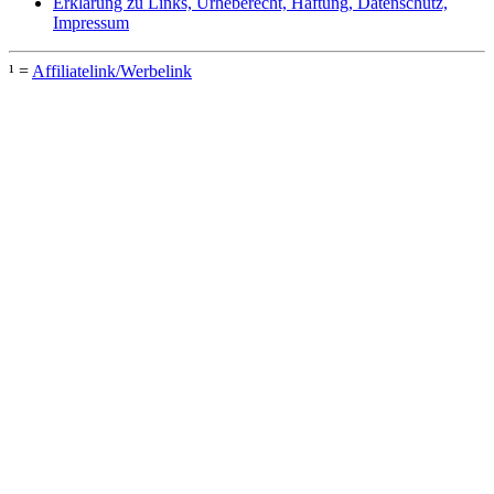
Erklärung zu Links, Urheberecht, Haftung, Datenschutz,
Impressum
¹ =
Affiliatelink/Werbelink