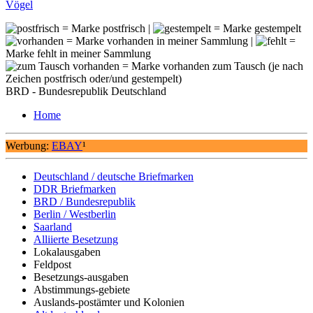
Vögel
= Marke postfrisch |
= Marke gestempelt
= Marke vorhanden in meiner Sammlung |
=
Marke fehlt in meiner Sammlung
= Marke vorhanden zum Tausch (je nach
Zeichen postfrisch oder/und gestempelt)
BRD - Bundesrepublik Deutschland
Home
Werbung:
EBAY
¹
Deutschland / deutsche Briefmarken
DDR Briefmarken
BRD / Bundesrepublik
Berlin / Westberlin
Saarland
Alliierte Besetzung
Lokalausgaben
Feldpost
Besetzungs-ausgaben
Abstimmungs-gebiete
Auslands-postämter und Kolonien