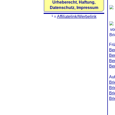
Urheberecht, Haftung,
Datenschutz, Impressum
¹ =
Affiliatelink/Werbelink
Frü
Ber
Ber
Ber
Ber
Auf
Bri
Bri
Bri
Bri