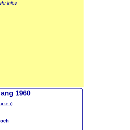
hr Infos
gang 1960
marken
)
Koch