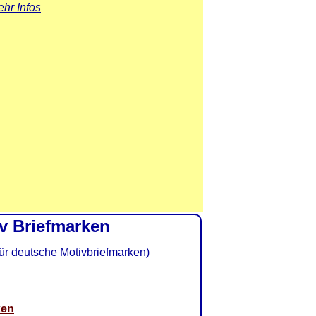
hr Infos
v Briefmarken
ür deutsche Motivbriefmarken
)
ken