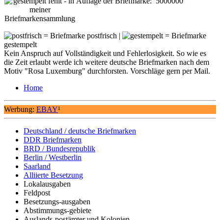
Auflage der Briefmarke: 5000000
= Briefmarke postfrisch |
= Briefmarke
gestempelt
Kein Anspruch auf Vollständigkeit und Fehlerlosigkeit. So wie es
die Zeit erlaubt werde ich weitere deutsche Briefmarken nach dem
Motiv "Rosa Luxemburg" durchforsten. Vorschläge gern per Mail.
Home
Werbung:
EBAY
¹
Deutschland / deutsche Briefmarken
DDR Briefmarken
BRD / Bundesrepublik
Berlin / Westberlin
Saarland
Alliierte Besetzung
Lokalausgaben
Feldpost
Besetzungs-ausgaben
Abstimmungs-gebiete
Auslands-postämter und Kolonien