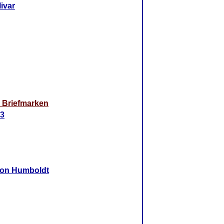
ivar
Briefmarken
53
von Humboldt