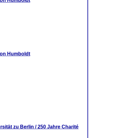
von Humboldt
von Humboldt
ität zu Berlin / 250 Jahre Charité