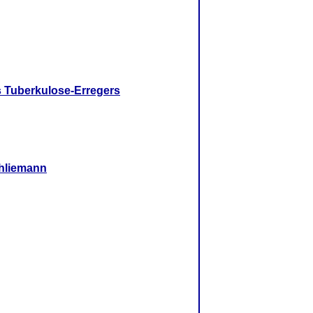
 Tuberkulose-Erregers
chliemann