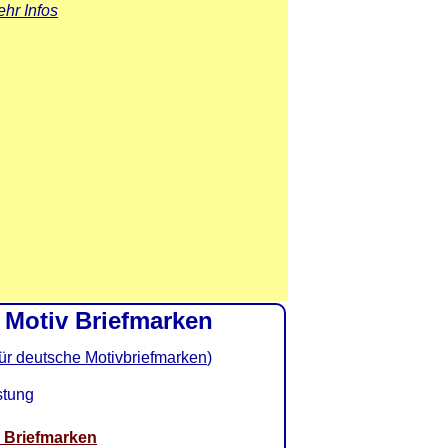
hr Infos
 Motiv Briefmarken
ür deutsche Motivbriefmarken
)
stung
Briefmarken