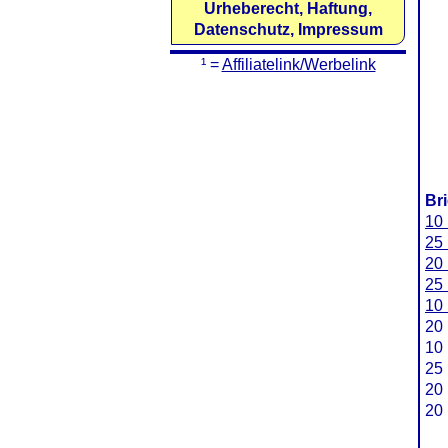
Urheberecht, Haftung,
Datenschutz, Impressum
¹ =
Affiliatelink/Werbelink
Br
10 
25 
20 
25 
10 
20 
10 
25 
20 
20 