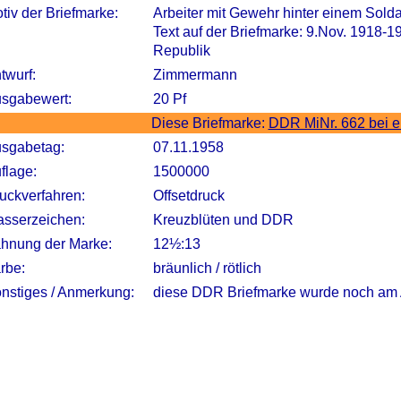
tiv der Briefmarke:
Arbeiter mit Gewehr hinter einem Sold
Text auf der Briefmarke: 9.Nov. 1918-
Republik
twurf:
Zimmermann
sgabewert:
20 Pf
Diese Briefmarke:
DDR MiNr. 662 bei 
sgabetag:
07.11.1958
flage:
1500000
uckverfahren:
Offsetdruck
sserzeichen:
Kreuzblüten und DDR
hnung der Marke:
12½:13
rbe:
bräunlich / rötlich
nstiges / Anmerkung:
diese DDR Briefmarke wurde noch am