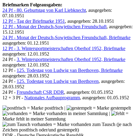
Briefmarken Folgeausgaben:
24 Pf - 80. Geburtstag von Karl Liebknecht
, ausgegeben:
07.10.1951
12 Pf - Tag der Briefmarke 1951
, ausgegeben: 28.10.1951
12 Pf - Monat der Deutsch-Sowjetischen Freundschaft
, ausgegeben:
15.12.1951
24 Pf - Monat der Deutsch-Sowjetischen Freundschaft, Briefmarke
ausgegeben: 01.12.1951
12 Pf - 3. Wintersportmeisterschaften Oberhof 1952, Briefmarke
ausgegeben: 12.01.1952
24 Pf -
3. Wintersportmeisterschaften Oberhof 1952, Briefmarke
ausgegeben: 12.01.1952
12 Pf -
125. Todestag von Ludwig van Beethoven, Briefmarke
ausgegeben: 28.03.1952
24 Pf -
125. Todestag von Ludwig van Beethoven
, ausgegeben:
28.03.1952
24 Pf -
Freundschaft CSR DDR
, ausgegeben: 01.05.1952
12 + 3 Pf -
Nationales Aufbauprogramm
, ausgegeben: 01.05.1952
= Marke postfrisch |
= Marke gestempelt
= Marke vorhanden in meiner Sammlung |
=
Marke fehlt in meiner Sammlung
= Marke vorhanden zum Tausch (je nach
Zeichen postfrisch oder/und gestempelt)
DDR - Deutsche Demokratische Republik