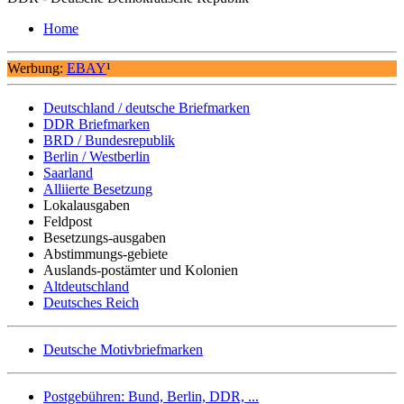
Home
Werbung:
EBAY
¹
Deutschland / deutsche Briefmarken
DDR Briefmarken
BRD / Bundesrepublik
Berlin / Westberlin
Saarland
Alliierte Besetzung
Lokalausgaben
Feldpost
Besetzungs-ausgaben
Abstimmungs-gebiete
Auslands-postämter und Kolonien
Altdeutschland
Deutsches Reich
Deutsche Motivbriefmarken
Postgebühren: Bund, Berlin, DDR, ...