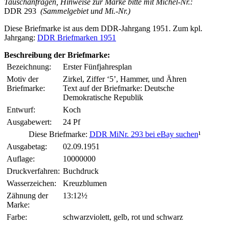
Tauschanfragen, Hinweise zur Marke bitte mit Michel-Nr.:
DDR 293
(Sammelgebiet und Mi.-Nr.)
Diese Briefmarke ist aus dem DDR-Jahrgang 1951. Zum kpl.
Jahrgang:
DDR Briefmarken 1951
Beschreibung der Briefmarke:
Bezeichnung:
Erster Fünfjahresplan
Motiv der
Zirkel, Ziffer ‘5’, Hammer, und Ähren
Briefmarke:
Text auf der Briefmarke: Deutsche
Demokratische Republik
Entwurf:
Koch
Ausgabewert:
24 Pf
Diese Briefmarke:
DDR MiNr. 293 bei eBay suchen
¹
Ausgabetag:
02.09.1951
Auflage:
10000000
Druckverfahren:
Buchdruck
Wasserzeichen:
Kreuzblumen
Zähnung der
13:12½
Marke:
Farbe:
schwarzviolett, gelb, rot und schwarz