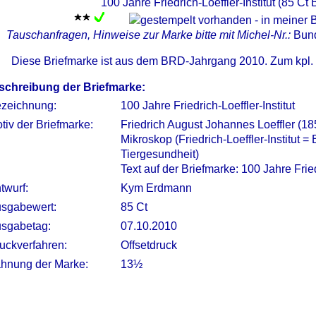
100 Jahre Friedrich-Loeffler-Institut (85 C
Tauschanfragen, Hinweise zur Marke bitte mit Michel-Nr.:
Bun
Diese Briefmarke ist aus dem BRD-Jahrgang 2010. Zum kpl.
schreibung der Briefmarke:
zeichnung:
100 Jahre Friedrich-Loeffler-Institut
tiv der Briefmarke:
Friedrich August Johannes Loeffler (18
Mikroskop (Friedrich-Loeffler-Institut =
Tiergesundheit)
Text auf der Briefmarke: 100 Jahre Fried
twurf:
Kym Erdmann
sgabewert:
85 Ct
sgabetag:
07.10.2010
uckverfahren:
Offsetdruck
hnung der Marke:
13½