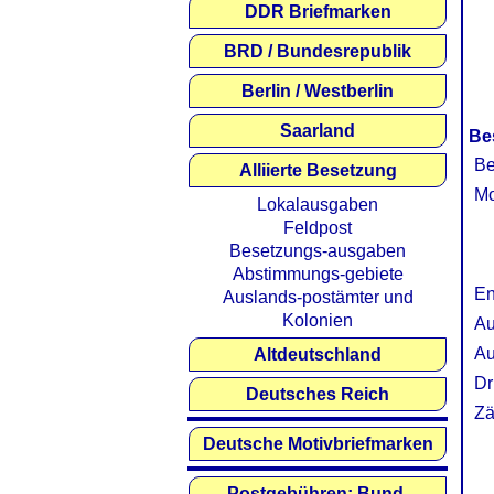
DDR Briefmarken
BRD / Bundesrepublik
Berlin / Westberlin
Saarland
Be
Be
Alliierte Besetzung
Mo
Lokalausgaben
Feldpost
Besetzungs-ausgaben
Abstimmungs-gebiete
En
Auslands-postämter und
Kolonien
Au
Au
Altdeutschland
Dr
Deutsches Reich
Zä
Deutsche Motivbriefmarken
Postgebühren: Bund,