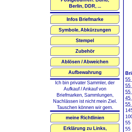
Berlin, DDR, ...
Infos Briefmarke
Symbole, Abkürzungen
Stempel
Zubehör
Ablösen / Abweichen
Aufbewahrung
Br
55 
Ich bin privater Sammler, der
55 
Aufkauf / Ankauf von
55 
Briefmarken, Sammlungen,
45 
Nachlässen ist nicht mein Ziel.
55 
Tauschen können wir gern.
145
100
meine Richtlinien
55 
Erklärung zu Links,
55 