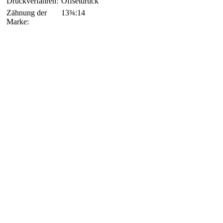
Druckverfahren:
Offsetdruck
Zähnung der
13¾:14
Marke: