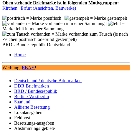
Oben stehende Briefmarke ist in folgenden Motivgruppen:
Kirchen
|
Erfurt (Ansichten, Bauwerke)
= Marke postfrisch |
= Marke gestempelt
= Marke vorhanden in meiner Sammlung |
=
Marke fehlt in meiner Sammlung
= Marke vorhanden zum Tausch (je nach
Zeichen postfrisch oder/und gestempelt)
BRD - Bundesrepublik Deutschland
Home
Werbung:
EBAY
¹
Deutschland / deutsche Briefmarken
DDR Briefmarken
BRD / Bundesrepublik
Berlin / Westberlin
Saarland
Alliierte Besetzung
Lokalausgaben
Feldpost
Besetzungs-ausgaben
Abstimmungs-gebiete