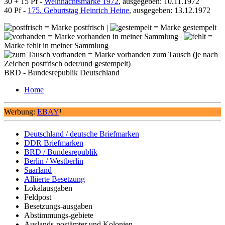
30 + 15 Pf -
Weihnachtsmarke 1972
, ausgegeben: 10.11.1972
40 Pf -
175. Geburtstag Heinrich Heine
, ausgegeben: 13.12.1972
= Marke postfrisch |
= Marke gestempelt
= Marke vorhanden in meiner Sammlung |
=
Marke fehlt in meiner Sammlung
= Marke vorhanden zum Tausch (je nach
Zeichen postfrisch oder/und gestempelt)
BRD - Bundesrepublik Deutschland
Home
Werbung:
EBAY
¹
Deutschland / deutsche Briefmarken
DDR Briefmarken
BRD / Bundesrepublik
Berlin / Westberlin
Saarland
Alliierte Besetzung
Lokalausgaben
Feldpost
Besetzungs-ausgaben
Abstimmungs-gebiete
Auslands-postämter und Kolonien