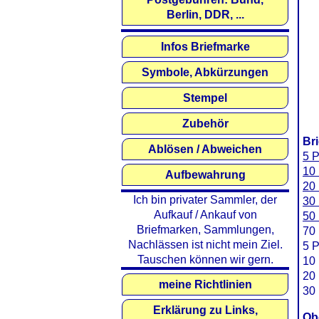
Berlin, DDR, ...
Infos Briefmarke
Symbole, Abkürzungen
Stempel
Zubehör
Br
Ablösen / Abweichen
5 P
10 
Aufbewahrung
20 
Ich bin privater Sammler, der
30 
Aufkauf / Ankauf von
50 
Briefmarken, Sammlungen,
70 
Nachlässen ist nicht mein Ziel.
5 P
Tauschen können wir gern.
10 
20 
meine Richtlinien
30 
Erklärung zu Links,
Ob