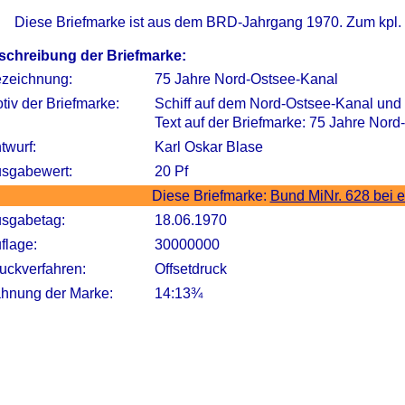
Diese Briefmarke ist aus dem BRD-Jahrgang 1970. Zum kpl.
schreibung der Briefmarke:
zeichnung:
75 Jahre Nord-Ostsee-Kanal
tiv der Briefmarke:
Schiff auf dem Nord-Ostsee-Kanal und 
Text auf der Briefmarke: 75 Jahre Nor
twurf:
Karl Oskar Blase
sgabewert:
20 Pf
Diese Briefmarke:
Bund MiNr. 628 bei 
sgabetag:
18.06.1970
flage:
30000000
uckverfahren:
Offsetdruck
hnung der Marke:
14:13¾