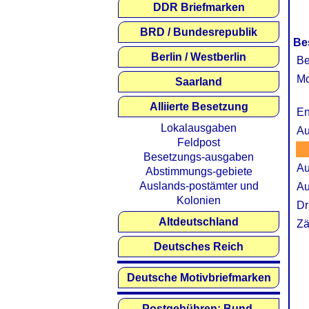
DDR Briefmarken
BRD / Bundesrepublik
Be
Berlin / Westberlin
Be
Mo
Saarland
Alliierte Besetzung
En
Lokalausgaben
Au
Feldpost
Besetzungs-ausgaben
Au
Abstimmungs-gebiete
Auslands-postämter und
Au
Kolonien
Dr
Altdeutschland
Zä
Deutsches Reich
Deutsche Motivbriefmarken
Postgebühren: Bund,