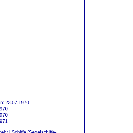
: 23.07.1970
1970
1970
1971
kehr
|
Schiffe (Segelschiffe-